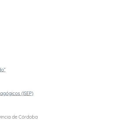
do”
dagógicos (ISEP)
ovincia de Córdoba