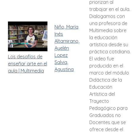
priorizan al
trabajar en el aula.
Dialogamos con
una profesora de
Niño, María
Multimedia sobre
Inés
la educación
Altamirano,
artística desde su
Ayelén
práctica cotidiana.
Lopez
Los desafíos de
El video fue
Salvia,
enseñar arte en el
producido en el
Agustina
aula | Multimedia
marco del módulo
Didáctica de la
Educación
Artística del
Trayecto
Pedagógico para
Graduados no
Docentes que se
ofrece desde el