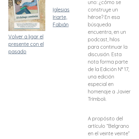
uno: ¿cómo se
Iglesias
construye un
Iriarte,
héroe? En esa
Fabián
búsqueda
encuentra, en un
Volver a ligar el
podcast, hilos
presente con el
para continuar la
pasado
discusión. Esta
nota forma parte
de la Edición N° 17,
una edición
especial en
homenaje a Javier
Trímboli.
A propósito del
artículo “Belgrano
en el veinte veinte”