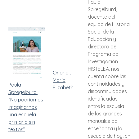
Paula
Spregelburd,
docente del
equipo de Historia
Social de la
Educación y
directora del
Programa de
Investigación
HISTELEA, nos
Orlandi,
cuenta sobre las
María
continuidades y
Paula
Elizabeth
discontinuidades
Spregelburd:
identificadas
“No podríamos
entre la escuela
imaginarnos
de los grandes
una escuela
manuales de
primaria sin
enseñanza y la
textos”
escuela de hoy, en