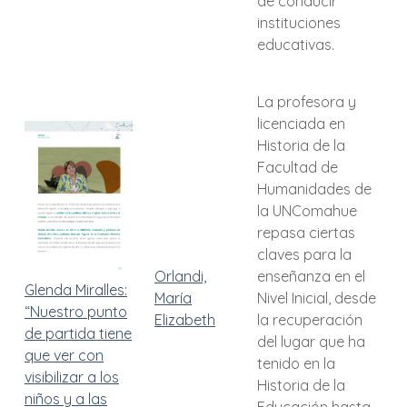
de conducir
instituciones
educativas.
La profesora y
licenciada en
Historia de la
Facultad de
Humanidades de
la UNComahue
repasa ciertas
claves para la
Orlandi,
enseñanza en el
Glenda Miralles:
María
Nivel Inicial, desde
“Nuestro punto
Elizabeth
la recuperación
de partida tiene
del lugar que ha
que ver con
tenido en la
visibilizar a los
Historia de la
niños y a las