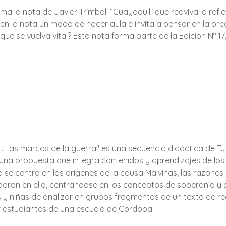
a la nota de Javier Trímboli “Guayaquil” que reaviva la refle
n la nota un modo de hacer aula e invita a pensar en la pr
ue se vuelva vital? Esta nota forma parte de la Edición N° 17
l. Las marcas de la guerra" es una secuencia didáctica de Tu E
 una propuesta que integra contenidos y aprendizajes de los 
a se centra en los orígenes de la causa Malvinas, las razones
paron en ella, centrándose en los conceptos de soberanía y g
os y niñas de analizar en grupos fragmentos de un texto de r
or estudiantes de una escuela de Córdoba.