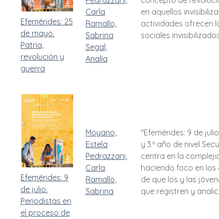
Pedrazzani,
concepto de revolución
Carla
en aquellos invisibili
Efemérides: 25
Ramallo,
actividades ofrecen l
de mayo.
Sabrina
sociales invisibiliza
Patria,
Segal,
revolución y
Analía
guerra
Moyano,
"Efemérides: 9 de jul
Estela
y 3.º año de nivel Se
Pedrazzani,
centra en la compleji
Carla
haciendo foco en los 
Efemérides: 9
Ramallo,
de que los y las jóve
de julio.
Sabrina
que registren y anali
Periodistas en
el proceso de