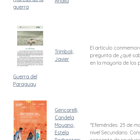
Analía
guerra
El artículo conmemora
Trímboli,
pregunta de ¿qué sabe
Javier
en la mayoría de los 
Guerra del
Paraguay
Gencarelli,
Candela
Moyano,
"Efemérides: 25 de ma
Estela
nivel Secundario. Con