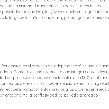
 y el proceso que se inició en 1810, los conflictos que abrió
zados por la historia durante años, en particular, las mujeres y
a posibilidad de que los y las jóvenes analicen fragmentos d
dos a lo largo de los años, conozcan y propongan acciones re
io. Periodistas en el proceso de independencia" es una secuenc
cundario. Consiste en una propuesta que integra contenidos y
dad del proceso de independencia abierto en 1810, analizand
conceptos de revolución, independencia, democracia y repúbli
nes recuperen conocimientos previos y los ordenen en líneas 
cen críticamente la conflictividad del período abordado.