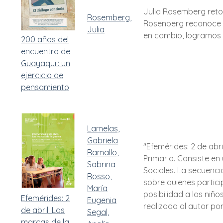
Julia Rosemberg retom
Rosemberg,
Rosenberg reconoce e
Julia
en cambio, logramos q
200 años del
encuentro de
Guayaquil: un
ejercicio de
pensamiento
Lamelas,
Gabriela
"Efemérides: 2 de abri
Ramallo,
Primario. Consiste en
Sabrina
Sociales. La secuenci
Rosso,
sobre quienes partici
María
posibilidad a los niñ
Efemérides: 2
Eugenia
realizada al autor p
de abril. Las
Segal,
marcas de la