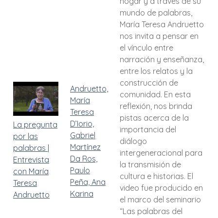
hogar y a través de su
mundo de palabras,
María Teresa Andruetto
nos invita a pensar en
el vínculo entre
narración y enseñanza,
entre los relatos y la
construcción de
Andruetto,
comunidad. En esta
María
reflexión, nos brinda
Teresa
pistas acerca de la
D’Iorio,
La pregunta
importancia del
Gabriel
por las
diálogo
Martínez
palabras |
intergeneracional para
Da Ros,
Entrevista
la transmisión de
Paulo
con María
cultura e historias. El
Peña, Ana
Teresa
video fue producido en
Karina
Andruetto
el marco del seminario
“Las palabras del