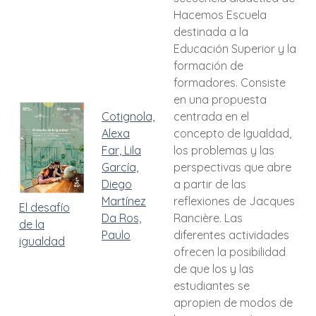
Hacemos Escuela
destinada a la
Educación Superior y la
formación de
formadores. Consiste
en una propuesta
Cotignola,
centrada en el
Alexa
concepto de Igualdad,
Far, Lila
los problemas y las
García,
perspectivas que abre
Diego
a partir de las
Martínez
reflexiones de Jacques
El desafío
Da Ros,
Rancière. Las
de la
Paulo
diferentes actividades
igualdad
ofrecen la posibilidad
de que los y las
estudiantes se
apropien de modos de