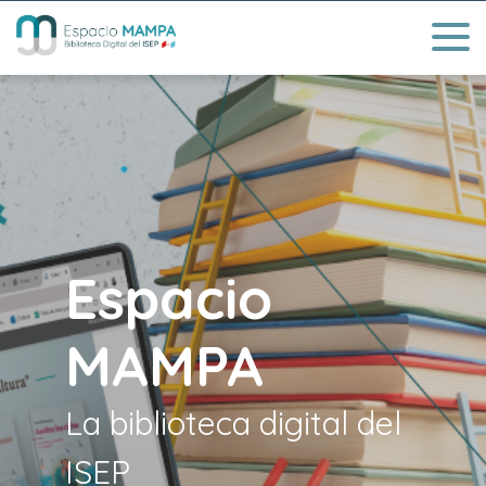
Espacio
MAMPA
La biblioteca digital del
ISEP