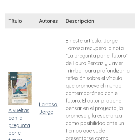
Título
Autores
Descripción
En este artículo, Jorge
Larrosa recupera la nota
“La pregunta por el futuro”
de Laura Percaz y Javier
Trímboli para profundizar la
reflexión sobre el vínculo
que promueve el mundo
contemporáneo con el
futuro. El autor propone
Larrosa,
pensar en el proyecto, la
A vueltas
Jorge
promesa y la esperanza
con la
como posibilidad ante un
pregunta
tiempo que suele
por el
presentarse como