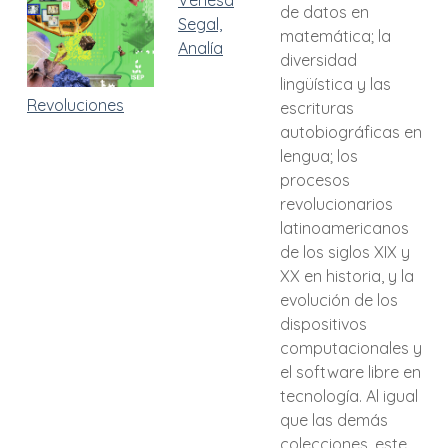
Venesa
de datos en
Segal,
matemática; la
Analía
diversidad
lingüística y las
Revoluciones
escrituras
autobiográficas en
lengua; los
procesos
revolucionarios
latinoamericanos
de los siglos XIX y
XX en historia, y la
evolución de los
dispositivos
computacionales y
el software libre en
tecnología. Al igual
que las demás
colecciones, este