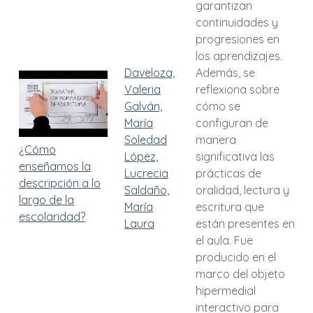
garantizan
continuidades y
progresiones en
los aprendizajes.
Daveloza,
Además, se
Valeria
reflexiona sobre
Galván,
cómo se
María
configuran de
Soledad
manera
¿Cómo
López,
significativa las
enseñamos la
Lucrecia
prácticas de
descripción a lo
Saldaño,
oralidad, lectura y
largo de la
María
escritura que
escolaridad?
Laura
están presentes en
el aula. Fue
producido en el
marco del objeto
hipermedial
interactivo para